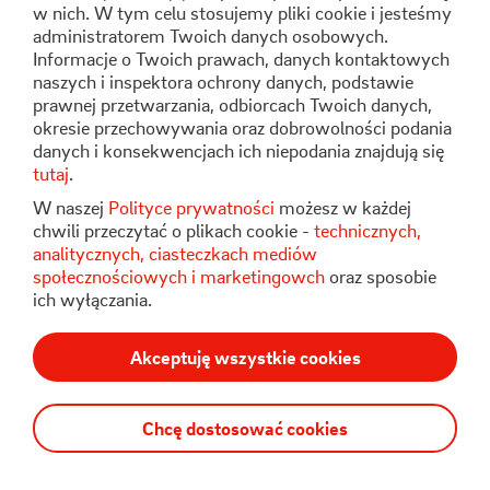
Formularz kontaktowy
w nich. W tym celu stosujemy pliki cookie i jesteśmy
administratorem Twoich danych osobowych.
Informacje o Twoich prawach, danych kontaktowych
naszych i inspektora ochrony danych, podstawie
Stoen Operator Sp. z o.o.
prawnej przetwarzania, odbiorcach Twoich danych,
ul. Pory 80
okresie przechowywania oraz dobrowolności podania
02-757 Warszawa
danych i konsekwencjach ich niepodania znajdują się
tutaj
.
W naszej
Polityce prywatności
możesz w każdej
chwili przeczytać o plikach cookie -
technicznych,
analitycznych, ciasteczkach mediów
społecznościowych i marketingowch
oraz sposobie
ich wyłączania.
Polityka Prywatności
RODO
Regulamin Serwisu
Akceptuję wszystkie cookies
Bezpieczeństwo
Chcę dostosować cookies
© Stoen Operator 2025