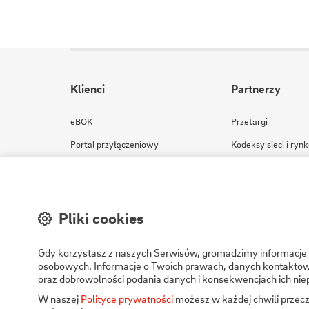
Klienci
Partnerzy
eBOK
Przetargi
Portal przyłączeniowy
Kodeksy sieci i ryn
Wyłączenia planowane i awarie
Komunikaty rynkow
Zgłoś kradzież energii
Pogotowie energetyczne
Pliki cookies
IRiESD
Gdy korzystasz z naszych Serwisów, gromadzimy informacje o 
osobowych. Informacje o Twoich prawach, danych kontaktowy
oraz dobrowolności podania danych i konsekwencjach ich nie
W naszej
Polityce prywatności
możesz w każdej chwili przecz