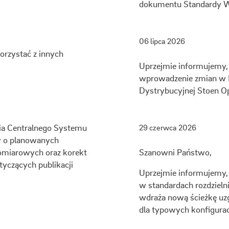
dokumentu Standardy Wy
06 lipca 2026
korzystać z innych
Uprzejmie informujemy, ż
wprowadzenie zmian w In
Dystrybucyjnej Stoen Op
ia Centralnego Systemu
29 czerwca 2026
y o planowanych
omiarowych oraz korekt
Szanowni Państwo,
tyczących publikacji
Uprzejmie informujemy
w standardach rozdzieln
wdraża nową ścieżkę uz
dla typowych konfiguracj