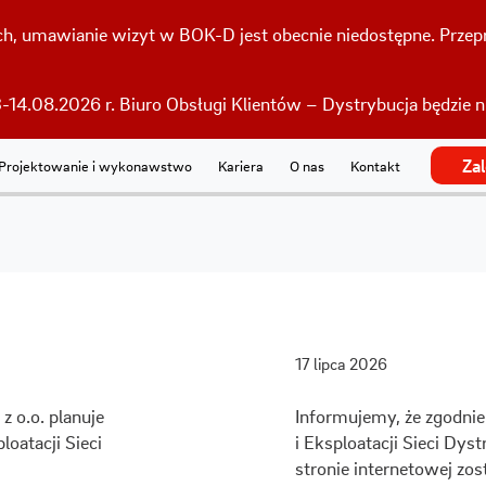
h, umawianie wizyt w BOK-D jest obecnie niedostępne. Przepr
-14.08.2026 r. Biuro Obsługi Klientów – Dystrybucja będzie 
Za
Projektowanie i wykonawstwo
Kariera
O nas
Kontakt
17 lipca 2026
z o.o. planuje
Informujemy, że zgodnie 
oatacji Sieci
i Eksploatacji Sieci Dyst
stronie internetowej zo