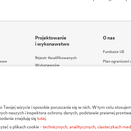
Projektowanie
O nas
i wykonawstwo
Fundusze UE
Rejestr Kwalifikowanych
kowe
Plan ograniczeń
Wykonawców
e - REMIT
Program zgodno
Rejestr Dopuszczonych Wyrobów
Kodeksy
Specyfikacje techniczne
Regulamin serwi
Badania
Twojej wizycie i sposobie poruszania się w nich. W tym celu stosujem
ch naszych i inspektora ochrony danych, podstawie prawnej przetwa
podania znajdują się
tutaj
.
ytać o plikach cookie -
technicznych, analitycznych, ciasteczkach m