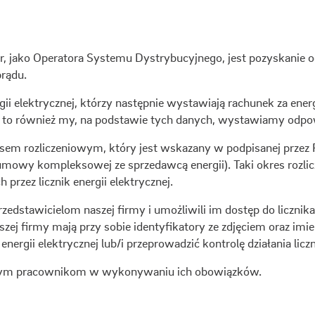
, jako Operatora Systemu Dystrybucyjnego, jest pozyskanie
prądu.
 elektrycznej, którzy następnie wystawiają rachunek za energ
, to również my, na podstawie tych danych, wystawiamy odpo
em rozliczeniowym, który jest wskazany w podpisanej przez
umowy kompleksowej ze sprzedawcą energii). Taki okres rozli
zez licznik energii elektrycznej.
zedstawicielom naszej firmy i umożliwili im dostęp do licznika
ej firmy mają przy sobie identyfikatory ze zdjęciem oraz im
nergii elektrycznej lub/i przeprowadzić kontrolę działania liczn
szym pracownikom w wykonywaniu ich obowiązków.