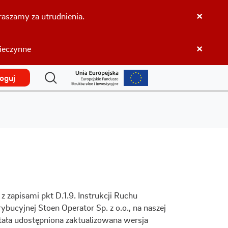
×
aszamy za utrudnienia.
×
nieczynne
loguj
z zapisami pkt D.1.9. Instrukcji Ruchu
rybucyjnej Stoen Operator Sp. z o.o., na naszej
stała udostępniona zaktualizowana wersja