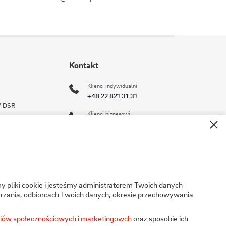
Kontakt
Klienci indywidualni
+48 22 821 31 31
 / DSR
Klienci biznesowi
ści
+48 22 821 30 11
operator@stoen.pl
su
Formularz kontaktowy
y pliki cookie i jesteśmy administratorem Twoich danych
rzania, odbiorcach Twoich danych, okresie przechowywania
Stoen Operator Sp. z o.o.
ul. Pory 80
ediów społecznościowych i marketingowch
oraz sposobie ich
02-757 Warszawa