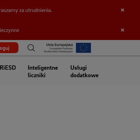
×
aszamy za utrudnienia.
×
nieczynne
loguj
IRiESD
Inteligentne
Usługi
liczniki
dodatkowe