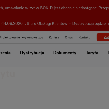
h, umawianie wizyt w BOK-D jest obecnie niedostępne. Przepr
-14.08.2026 r. Biuro Obsługi Klientów – Dystrybucja będzie 
Za
Projektowanie i wykonawstwo
Kariera
O nas
Kontakt
czenia
Dystrybucja
Dokumenty
Taryfa
zytu