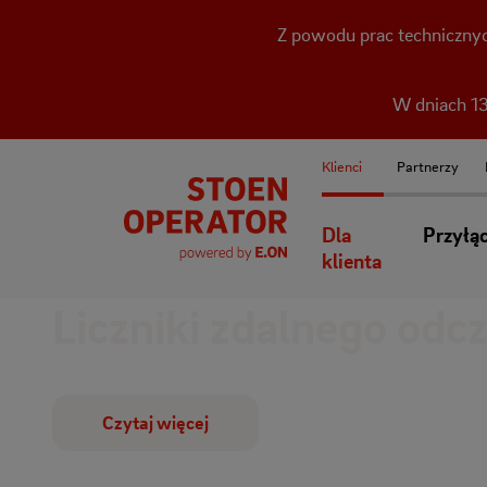
Z powodu prac technicznyc
W dniach 13
Klienci
Partnerzy
Dla
Przyłą
klienta
Liczniki zdalnego odc
Czytaj więcej