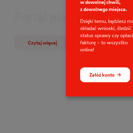
w dowolnej chwili,
z dowolnego miejsca.
Portal planowanych wy
Dzięki temu, będziesz m
składać wnioski, śledzić
status sprawy czy opłac
fakturę – to wszystko
Czytaj więcej
online!
Załóż konto