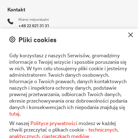
Kontakt
Klienci indywidualni
+48 22 821 31 31
Klienci biznesowi
Pliki cookies
+48 22 821 30 11
Gdy korzystasz z naszych Serwisów, gromadzimy
operator@stoen.pl
informacje o Twojej wizycie i sposobie poruszania się
Formularz kontaktowy
w nich. W tym celu stosujemy pliki cookie i jesteśmy
administratorem Twoich danych osobowych.
Informacje o Twoich prawach, danych kontaktowych
naszych i inspektora ochrony danych, podstawie
Stoen Operator Sp. z o.o.
prawnej przetwarzania, odbiorcach Twoich danych,
ul. Pory 80
okresie przechowywania oraz dobrowolności podania
02-757 Warszawa
danych i konsekwencjach ich niepodania znajdują się
tutaj
.
W naszej
Polityce prywatności
możesz w każdej
chwili przeczytać o plikach cookie -
technicznych,
analitycznych, ciasteczkach mediów