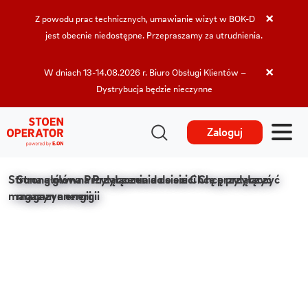
×
Z powodu prac technicznych, umawianie wizyt w BOK-D
jest obecnie niedostępne. Przepraszamy za utrudnienia.
×
W dniach 13-14.08.2026 r. Biuro Obsługi Klientów –
Dystrybucja będzie nieczynne
Zaloguj
Strona główna
Strona główna
Przyłączenia do sieci
Przyłączenia do sieci
Chcę przyłączyć
Chcę przyłączyć
magazyn energii
magazyn energii