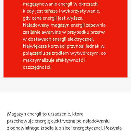
magazynowanie energii w okresach
kiedy jest tańsza i wykorzystywanie,
gdy cena energii jest wyższa.
Naładowany magazyn energii zapewnia
zasilanie awaryjne w przypadku przerw
w dostawach energii elektrycznej.
Największe korzyści przynosi jednak w
połączeniu ze źródłem wytwórczym, co
maksymalizuje efektywność i
oszczędności.
Magazyn energii to urządzenie, które
przechowuje energię elektryczną po naładowaniu
z odnawialnego źródła lub sieci energetycznej. Pozwala