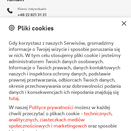
Klienci indywidualni
+48 22 821 31 31
Klienci biznesowi
Pliki cookies
+48 22 821 30 11
Gdy korzystasz z naszych Serwisów, gromadzimy
operator@stoen.pl
informacje o Twojej wizycie i sposobie poruszania się
Formularz kontaktowy
w nich. W tym celu stosujemy pliki cookie i jesteśmy
administratorem Twoich danych osobowych.
Informacje o Twoich prawach, danych kontaktowych
naszych i inspektora ochrony danych, podstawie
Stoen Operator Sp. z o.o.
prawnej przetwarzania, odbiorcach Twoich danych,
ul. Pory 80
okresie przechowywania oraz dobrowolności podania
02-757 Warszawa
danych i konsekwencjach ich niepodania znajdują się
tutaj
.
W naszej
Polityce prywatności
możesz w każdej
chwili przeczytać o plikach cookie -
technicznych,
analitycznych, ciasteczkach mediów
społecznościowych i marketingowch
oraz sposobie