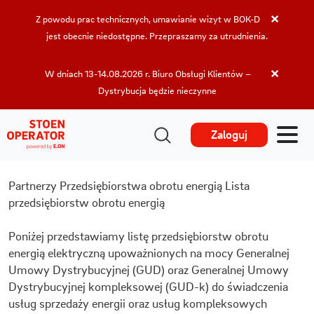
×
Z powodu prac technicznych, umawianie wizyt w BOK-D
jest obecnie niedostępne. Przepraszamy za utrudnienia.
×
W dniach 13-14.08.2026 r. Biuro Obsługi Klientów –
Dystrybucja będzie nieczynne
Zaloguj
Partnerzy
Przedsiębiorstwa obrotu energią
Lista
przedsiębiorstw obrotu energią
Poniżej przedstawiamy listę przedsiębiorstw obrotu
energią elektryczną upoważnionych na mocy Generalnej
Umowy Dystrybucyjnej (GUD) oraz Generalnej Umowy
Dystrybucyjnej kompleksowej (GUD-k) do świadczenia
usług sprzedaży energii oraz usług kompleksowych