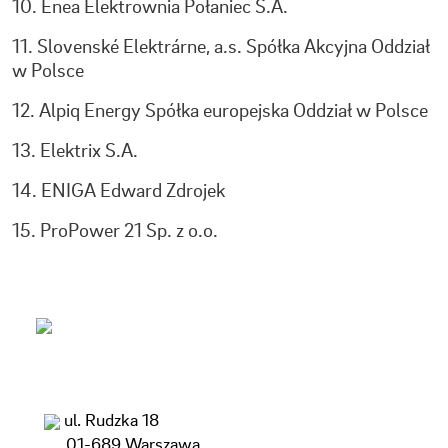
10.
Enea Elektrownia Połaniec S.A.
11.
Slovenské Elektrárne, a.s. Spółka Akcyjna Oddział
w Polsce
12.
Alpiq Energy Spółka europejska Oddział w Polsce
13.
Elektrix S.A.
14.
ENIGA Edward Zdrojek
15.
ProPower 21 Sp. z o.o.
16.
Fortum Marketing and Sales Polska S.A.
17.
ERGO ENERGY Sp. z o.o.
18.
Inter Energia S.A.
19.
POLENERGIA OBRÓT S.A.
ul. Rudzka 18
20.
Axpo Solutions A.G.
01-689 Warszawa