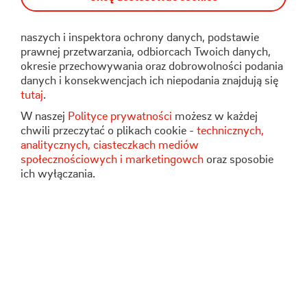
administratorem Twoich danych osobowych.
Informacje o Twoich prawach, danych kontaktowych
naszych i inspektora ochrony danych, podstawie
prawnej przetwarzania, odbiorcach Twoich danych,
okresie przechowywania oraz dobrowolności podania
danych i konsekwencjach ich niepodania znajdują się
tutaj
.
W naszej
Polityce prywatności
możesz w każdej
chwili przeczytać o plikach cookie -
technicznych,
analitycznych, ciasteczkach mediów
społecznościowych i marketingowch
oraz sposobie
ich wyłączania.
Na adres korespondencyjny:
Stoen Operator Sp. z o.o.
ul. Rudzka 18
01-689 Warszawa