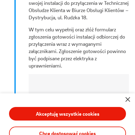
swojej instalacji do przyłączenia w Technicznej
Obsłudze Klienta w Biurze Obsługi Klientów –
Dystrybucja, ul. Rudzka 18.
W tym celu wypełnij oraz złóż formularz
zgłoszenia gotowości instalacji odbiorczej do
przyłączenia wraz z wymaganymi
załącznikami. Zgłoszenie gotowości powinno
być podpisane przez elektryka z
uprawnieniami.
Pliki cookies
Akceptuję wszystkie cookies
na adres:
Gdy korzystasz z naszych Serwisów, gromadzimy
bokd.serwis@stoen.pl
informacje o Twojej wizycie i sposobie poruszania się
w nich. W tym celu stosujemy pliki cookie i jesteśmy
Chcę dostosować cookies