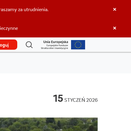
×
aszamy za utrudnienia.
×
nieczynne
loguj
15
STYCZEŃ 2026