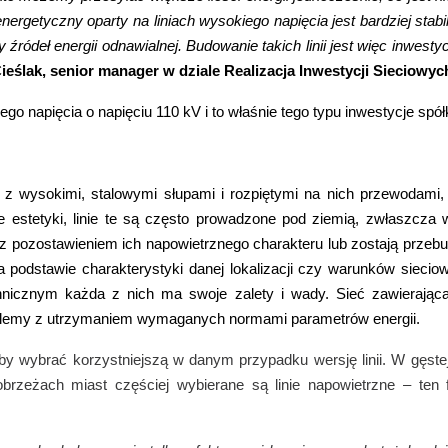
getyczny oparty na liniach wysokiego napięcia jest bardziej stabil
źródeł energii odnawialnej. Budowanie takich linii jest więc inwest
ieślak, senior manager w dziale Realizacja Inwestycji Sieciowyc
ego napięcia o napięciu 110 kV i to właśnie tego typu inwestycje spół
ę z wysokimi, stalowymi słupami i rozpiętymi na nich przewodami
kże estetyki, linie te są często prowadzone pod ziemią, zwłaszcz
e z pozostawieniem ich napowietrznego charakteru lub zostają prz
 podstawie charakterystyki danej lokalizacji czy warunków siecio
hnicznym każda z nich ma swoje zalety i wady. Sieć zawierająca
blemy z utrzymaniem wymaganych normami parametrów energii.
by wybrać korzystniejszą w danym przypadku wersję linii. W gęstej 
 obrzeżach miast częściej wybierane są linie napowietrzne – ten 