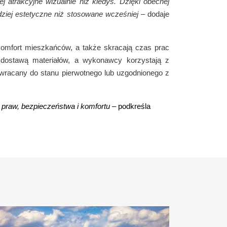
j atrakcyjne wizualnie niż kiedyś. Dzięki obecnej
dziej estetyczne niż stosowane wcześniej
– dodaje
omfort mieszkańców, a także skracają czas prac
 dostawą materiałów, a wykonawcy korzystają z
ywracany do stanu pierwotnego lub uzgodnionego z
 praw, bezpieczeństwa i komfortu –
podkreśla