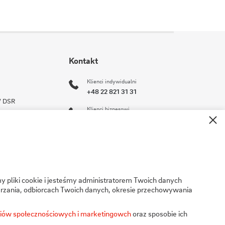
Kontakt
Klienci indywidualni
+48 22 821 31 31
 / DSR
Klienci biznesowi
ści
+48 22 821 30 11
operator@stoen.pl
su
Formularz kontaktowy
y pliki cookie i jesteśmy administratorem Twoich danych
rzania, odbiorcach Twoich danych, okresie przechowywania
Stoen Operator Sp. z o.o.
ul. Pory 80
ediów społecznościowych i marketingowch
oraz sposobie ich
02-757 Warszawa