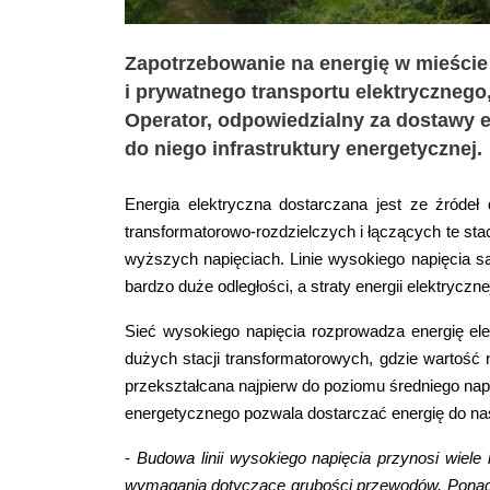
Zapotrzebowanie na energię w mieście
i prywatnego transportu elektrycznego
Operator, odpowiedzialny za dostawy en
do niego infrastruktury energetycznej.
Energia elektryczna dostarczana jest ze źróde
transformatorowo-rozdzielczych i łączących te stac
wyższych napięciach. Linie wysokiego napięcia są
bardzo duże odległości, a straty energii elektrycznej
Sieć wysokiego napięcia rozprowadza energię ele
dużych stacji transformatorowych, gdzie wartość n
przekształcana najpierw do poziomu średniego napi
energetycznego pozwala dostarczać energię do n
-
Budowa linii wysokiego napięcia przynosi wiele
wymagania dotyczące grubości przewodów. Ponadto 