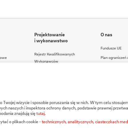
Projektowanie
O nas
i wykonawstwo
Fundusze UE
Rejestr Kwalifikowanych
kowe
Plan ograniczeń
Wykonawców
e - REMIT
Program zgodno
Rejestr Dopuszczonych Wyrobów
Kodeksy
Specyfikacje techniczne
Regulamin serwi
Badania
Twojej wizycie i sposobie poruszania się w nich. W tym celu stosujem
ch naszych i inspektora ochrony danych, podstawie prawnej przetwa
podania znajdują się
tutaj
.
ytać o plikach cookie -
technicznych, analitycznych, ciasteczkach m