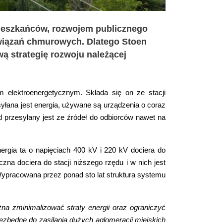
mieszkańców, rozwojem publicznego
związań chmurowych. Dlatego Stoen
wą strategię rozwoju należącej
 elektroenergetycznym. Składa się on ze stacji
esyłana jest energia, używane są urządzenia o coraz
d przesyłany jest ze źródeł do odbiorców nawet na
ergia ta o napięciach 400 kV i 220 kV dociera do
zna dociera do stacji niższego rzędu i w nich jest
 Wypracowana przez ponad sto lat struktura systemu
na zminimalizować straty energii oraz ograniczyć
ezbędne do zasilania dużych aglomeracji miejskich