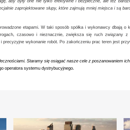
ę, aby były one nie tylko efektywne i bezpieczne, ale też bardzie
jalnie zaprojektowane słupy, które zajmują mniej miejsca i są bar
owadzone etapami. W taki sposób spółka i wykonawcy dbają o k
rogach, czasowo i nieznacznie, zwiększa się ruch związany z
i precyzyjne wykonanie robót. Po zakończeniu prac teren jest prz
ołecznościami. Staramy się osiągać nasze cele z poszanowaniem ich
ego operatora systemu dystrybucyjnego.