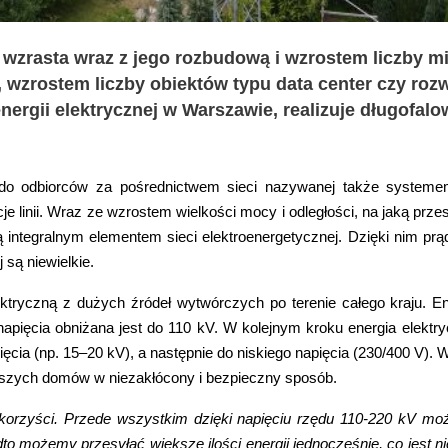
 wzrasta wraz z jego rozbudową i wzrostem liczby 
, wzrostem liczby obiektów typu data center czy ro
ergii elektrycznej w Warszawie, realizuje długofalo
ł do odbiorców za pośrednictwem sieci nazywanej także systemem
je linii. Wraz ze wzrostem wielkości mocy i odległości, na jaką prz
 integralnym elementem sieci elektroenergetycznej. Dzięki nim prą
 są niewielkie.
ktryczną z dużych źródeł wytwórczych po terenie całego kraju. En
apięcia obniżana jest do 110 kV. W kolejnym kroku energia elektryc
ęcia (np. 15–20 kV), a następnie do niskiego napięcia (230/400 V).
aszych domów w niezakłócony i bezpieczny sposób.
 korzyści. Przede wszystkim dzięki napięciu rzędu 110-220 kV moż
możemy przesyłać większe ilości energii jednocześnie, co jest ni