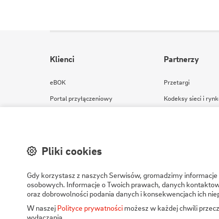
Klienci
Partnerzy
eBOK
Przetargi
Portal przyłączeniowy
Kodeksy sieci i ryn
Wyłączenia planowane i awarie
Komunikaty rynkow
Zgłoś kradzież energii
Pogotowie energetyczne
Pliki cookies
IRiESD
Gdy korzystasz z naszych Serwisów, gromadzimy informacje o 
osobowych. Informacje o Twoich prawach, danych kontaktowy
oraz dobrowolności podania danych i konsekwencjach ich nie
W naszej
Polityce prywatności
możesz w każdej chwili przecz
wyłączania.