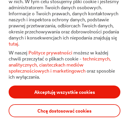
Formularz kontaktowy
w nich. W tym celu stosujemy pliki cookie i jesteśmy
administratorem Twoich danych osobowych.
Informacje o Twoich prawach, danych kontaktowych
naszych i inspektora ochrony danych, podstawie
Stoen Operator Sp. z o.o.
prawnej przetwarzania, odbiorcach Twoich danych,
ul. Pory 80
okresie przechowywania oraz dobrowolności podania
02-757 Warszawa
danych i konsekwencjach ich niepodania znajdują się
tutaj
.
W naszej
Polityce prywatności
możesz w każdej
chwili przeczytać o plikach cookie -
technicznych,
analitycznych, ciasteczkach mediów
społecznościowych i marketingowch
oraz sposobie
ich wyłączania.
Polityka Prywatności
RODO
Regulamin Serwisu
Akceptuję wszystkie cookies
Bezpieczeństwo
Chcę dostosować cookies
© Stoen Operator 2025