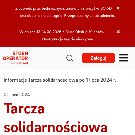
×
Z powodu prac technicznych, umawianie wizyt w BOK-D
jest obecnie niedostępne. Przepraszamy za utrudnienia.
×
W dniach 13-14.08.2026 r. Biuro Obsługi Klientów –
Dystrybucja będzie nieczynne
Zaloguj
Informacje
Tarcza solidarnościowa po 1 lipca 2024 r.
01 lipca 2024
Tarcza
solidarnościowa