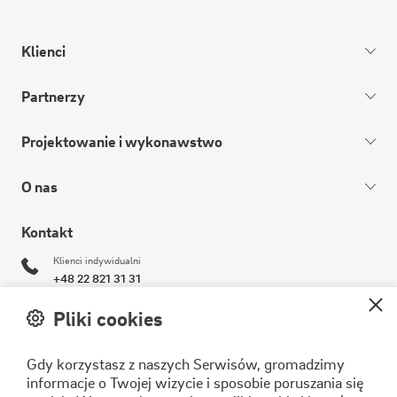
Klienci
Partnerzy
Projektowanie i wykonawstwo
O nas
Kontakt
Klienci indywidualni
+48 22 821 31 31
Klienci biznesowi
Pliki cookies
+48 22 821 30 11
Gdy korzystasz z naszych Serwisów, gromadzimy
operator@stoen.pl
informacje o Twojej wizycie i sposobie poruszania się