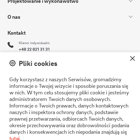
Projektowanie i wykonawstwo
O nas
Kontakt
Klienci indywidualni
+48 22 821 31 31
Klienci biznesowi
Pliki cookies
+48 22 821 30 11
Gdy korzystasz z naszych Serwisów, gromadzimy
operator@stoen.pl
informacje o Twojej wizycie i sposobie poruszania się
Formularz kontaktowy
w nich. W tym celu stosujemy pliki cookie i jesteśmy
administratorem Twoich danych osobowych.
Informacje o Twoich prawach, danych kontaktowych
naszych i inspektora ochrony danych, podstawie
Stoen Operator Sp. z o.o.
prawnej przetwarzania, odbiorcach Twoich danych,
ul. Pory 80
okresie przechowywania oraz dobrowolności podania
02-757 Warszawa
danych i konsekwencjach ich niepodania znajdują się
tutaj
.