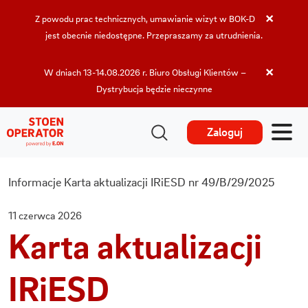
×
Z powodu prac technicznych, umawianie wizyt w BOK-D
jest obecnie niedostępne. Przepraszamy za utrudnienia.
×
W dniach 13-14.08.2026 r. Biuro Obsługi Klientów –
Dystrybucja będzie nieczynne
Zaloguj
Informacje
Karta aktualizacji IRiESD nr 49/B/29/2025
11 czerwca 2026
Karta aktualizacji
IRiESD